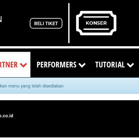
N
BELI TIKET
RTNER
PERFORMERS
TUTORIAL
rkan menu yang telah disediakan
.co.id