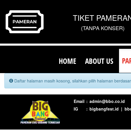
TIKET PAMERA
(TANPA KONSER)
PA
HOME
ABOUT US
Daftar halaman masih kosong, silahkan pilih halaman berdasa
Email
:
admin@bbo.co.id
IG
:
bigbangfest.id
|
bbo